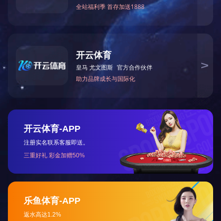
防风偏火狐官
防风偏火狐
首页
关于江东
新闻资讯
产品展示
销售服务
企业文化