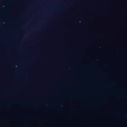
防雷支柱火狐官方网站_火狐(中国)股份有限公司
防雷支柱火狐官方网站_火狐(中国)股份有限公司