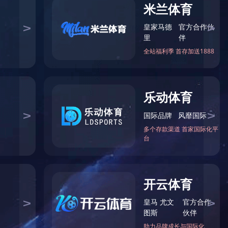
光伏支架系列产品
安全运行提供了新型装备，作为瓷和玻璃火
用复合火狐官方网站_火狐(中国)股份有限