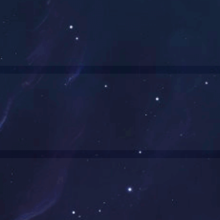
火狐官方网站_火狐(中
金具系列产品
避雷器系列产品
国)股份有限公司 系列
产品
份有限公司 是一种高新技术产品，它的诞生为电力建设的发展和输电线路的
的更新换代产品，市场十分广阔。目前，国家新建和重点工程线路均设计和使
份有限公司 已被电力部门广泛接收。
(中国)股份有限公司 系列产品