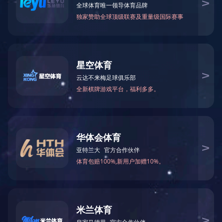
复合火狐官方网站_火狐(中国)股份有限公司 是一种高新技
狐官方网站_火狐(中国)股份有限公司 的更新换代产品，市场十分
公司 ，复合火狐官方网站_火狐(中国)股份有限公司 已被电力部门
筛选:
所有
火狐官方网站_火狐(中国)股份有限公司 系列