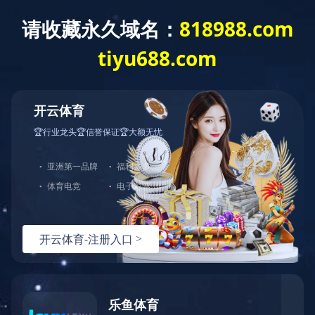
中天站群
首页
关于江东
新
新产品
金具系列产品